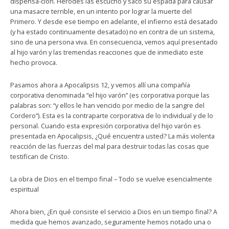
dispensa-ción. Herodes las escuchó y sacó su espada para causar
una masacre terrible, en un intento por lograr la muerte del
Primero. Y desde ese tiempo en adelante, el infierno está desatado
(y ha estado continuamente desatado) no en contra de un sistema,
sino de una persona viva. En consecuencia, vemos aquí presentado
al hijo varón y las tremendas reacciones que de inmediato este
hecho provoca.
Pasamos ahora a Apocalipsis 12, y vemos allí una compañía
corporativa denominada “el hijo varón” (es corporativa porque las
palabras son: “y ellos le han vencido por medio de la sangre del
Cordero”). Esta es la contraparte corporativa de lo individual y de lo
personal. Cuando esta expresión corporativa del hijo varón es
presentada en Apocalipsis, ¿Qué encuentra usted? La más violenta
reacción de las fuerzas del mal para destruir todas las cosas que
testifican de Cristo.
La obra de Dios en el tiempo final – Todo se vuelve esencialmente
espiritual
Ahora bien, ¿En qué consiste el servicio a Dios en un tiempo final? A
medida que hemos avanzado, seguramente hemos notado una o