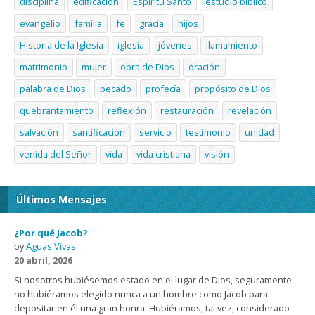
disciplina
edificación
Espíritu Santo
estudio bíblico
evangelio
familia
fe
gracia
hijos
Historia de la Iglesia
iglesia
jóvenes
llamamiento
matrimonio
mujer
obra de Dios
oración
palabra de Dios
pecado
profecía
propósito de Dios
quebrantamiento
reflexión
restauración
revelación
salvación
santificación
servicio
testimonio
unidad
venida del Señor
vida
vida cristiana
visión
Últimos Mensajes
¿Por qué Jacob?
by
Aguas Vivas
20 abril, 2026
Si nosotros hubiésemos estado en el lugar de Dios, seguramente
no hubiéramos elegido nunca a un hombre como Jacob para
depositar en él una gran honra. Hubiéramos, tal vez, considerado