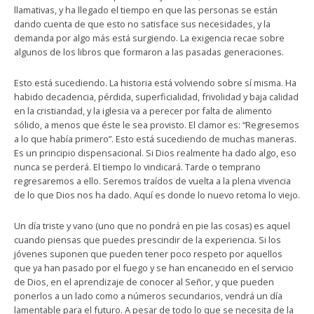
llamativas, y ha llegado el tiempo en que las personas se están
dando cuenta de que esto no satisface sus necesidades, y la
demanda por algo más está surgiendo. La exigencia recae sobre
algunos de los libros que formaron a las pasadas generaciones.
Esto está sucediendo. La historia está volviendo sobre sí misma. Ha
habido decadencia, pérdida, superficialidad, frivolidad y baja calidad
en la cristiandad, y la iglesia va a perecer por falta de alimento
sólido, a menos que éste le sea provisto. El clamor es: “Regresemos
a lo que había primero”. Esto está sucediendo de muchas maneras.
Es un principio dispensacional. Si Dios realmente ha dado algo, eso
nunca se perderá. El tiempo lo vindicará. Tarde o temprano
regresaremos a ello. Seremos traídos de vuelta a la plena vivencia
de lo que Dios nos ha dado. Aquí es donde lo nuevo retoma lo viejo.
Un día triste y vano (uno que no pondrá en pie las cosas) es aquel
cuando piensas que puedes prescindir de la experiencia. Si los
jóvenes suponen que pueden tener poco respeto por aquellos
que ya han pasado por el fuego y se han encanecido en el servicio
de Dios, en el aprendizaje de conocer al Señor, y que pueden
ponerlos a un lado como a números secundarios, vendrá un día
lamentable para el futuro. A pesar de todo lo que se necesita de la