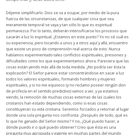
Déjeme simplificarlo. Dios se va a ocupar, por medio de la pura
fuerza de las circunstancias, de que cualquier cosa que sea
meramente temporal se vaya y tan sólo lo que es espiritual
permanezca. Por lo tanto, deberán intensificarse los procesos que
sacarán a luz lo espiritual. ¿Estamos en este punto? Yo no sé cuál es
su experiencia, pero tocando a unos y a otros aquí y allá, encuentro
que existe un poco de comprensión real acerca de esto. Nunca
habíamos experimentado tales conflictos espirituales, presiones y
dificultades como los que experimentamos ahora. Pareciera que las
cosas están yendo más allá de toda medida. ¿No podría ser ésta la
explicación? El Señor parece estar concentrándose en sacar a luz
todos los valores espirituales, formando hombres y mujeres
espirituales, y si no me equivoco (y no reclamo poseer ningún don
de profecía en el sentido predictivo) vamos a ver, y ya estamos
viendo, la remoción de muchas cosas externas de las cuales los
cristianos han estado dependiendo, como si esas cosas
constituyeran su vida cristiana. Seremos forzados a retornar al lugar
donde una sola pregunta nos confronta: ¿Después de todo, qué es
lo que he ganado del Señor mismo? Y no, ¿Qué puedo hacer, a
dónde puedo ir o qué puedo obtener? Creo que ésta es una
pregunta muy apropiada y vigente en muchas partes del mundo