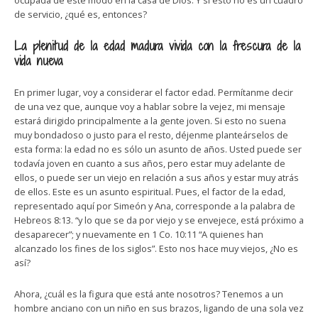
ocupada de este modo en la casa de Dios. Y si esto no es un cuadro
de servicio, ¿qué es, entonces?
La plenitud de la edad madura vivida con la frescura de la
vida nueva
En primer lugar, voy a considerar el factor edad. Permítanme decir
de una vez que, aunque voy a hablar sobre la vejez, mi mensaje
estará dirigido principalmente a la gente joven. Si esto no suena
muy bondadoso o justo para el resto, déjenme planteárselos de
esta forma: la edad no es sólo un asunto de años. Usted puede ser
todavía joven en cuanto a sus años, pero estar muy adelante de
ellos, o puede ser un viejo en relación a sus años y estar muy atrás
de ellos. Este es un asunto espiritual. Pues, el factor de la edad,
representado aquí por Simeón y Ana, corresponde a la palabra de
Hebreos 8:13. “y lo que se da por viejo y se envejece, está próximo a
desaparecer”; y nuevamente en 1 Co. 10:11 “A quienes han
alcanzado los fines de los siglos”. Esto nos hace muy viejos, ¿No es
así?
Ahora, ¿cuál es la figura que está ante nosotros? Tenemos a un
hombre anciano con un niño en sus brazos, ligando de una sola vez