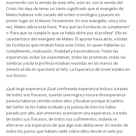
ocurriendo con la venida de este niño, esto es, con la venida del
Cristo. No deja de tener un cierto significado que el evangelio de
Mateo hubiese sido sacado del orden cronológico y puesto en
primer lugar en el Nuevo Testamento. En ese evangelio, una y otra
vez, Mateo utiliza esta frase, “Para que las Escrituras se cumpliesen”
o “Para que se cumpla lo que se había dicho por el profeta”. Ello es
característico del evangelio de Mateo. Él apunta hacia atrás, a todas
las Escrituras que miraban hacia este Cristo, en quien hallarían su
cumplimiento, realización, finalidad y trascendencia. Todas las
esperanzas, todas las expectativas, todas las promesas, todas las
sombras y toda la profecía estaban reunidas en las manos de
Simeón el día en que tomó al niño. La Esperanza de Israel estaba en
sus brazos.
¡Qué larga esperanza! ¡Qué confirmada esperanza! Incluso a través
de todos sus fracasos, cuando una negra y oscura desesperanza
parecía haberse cernido sobre ellos y lloraban porque el camino
del Señor se les había ocultado y la justicia de Dios los había
pasado por alto, aún entonces acariciaron una esperanza. A través
de todos sus fracasos, de todos sus sufrimientos, todavía se
aferraron a la esperanza de que algo más debía venir. En medio de
todos los juicios que habían caído sobre ellos desde el cielo por