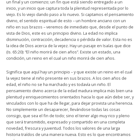
un final y un comienzo; un fin que está siendo entregado a un
inicio, y un inicio que captura toda la plenitud representada por lo
viejo. Es lo viejo dando paso a lo nuevo. Si captamos el pensamiento
divino, el sentido espiritual de esto – un hombre anciano con un
niño en sus brazos – veremos de inmediato que, desde el punto de
vista de Dios, este es un principio divino. La edad no implica
disminución, contracción, decadencia o pérdida de valor. Esta no es
la idea de Dios acerca de la vejez. Hay un pasaje en Isaías que dice
(Is. 65:20): “El niño morirá de cien años”. Existe un estado, una
condición, un reino en el cual un niño morirá de cien años.
Significa que aquí hay un principio – y que existe un reino en el cual
la vejez tiene al niño presente en sus brazos. A los cien años de
edad, el niño no se ha marchado y es todavía un niño. El
pensamiento divino acerca de la edad madura implica más bien una
plenitud y enriquecimientos orientados hacia lo que aún debe ser, y
vinculados con lo que ha de llegar, para dejar provista una herencia.
No simplemente un desaparecer, llevándose todas las cosas
consigo, que sea el fin de todo; sino el tener algo muy rico y pleno
que será transmitido, expresado y compartido en una completa
novedad, frescura y juventud. Todos los valores de una larga
historia traídos de una manera nueva. Esto es lo que encontramos