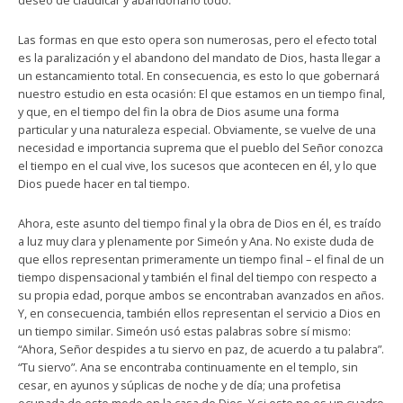
deseo de claudicar y abandonarlo todo.
Las formas en que esto opera son numerosas, pero el efecto total
es la paralización y el abandono del mandato de Dios, hasta llegar a
un estancamiento total. En consecuencia, es esto lo que gobernará
nuestro estudio en esta ocasión: El que estamos en un tiempo final,
y que, en el tiempo del fin la obra de Dios asume una forma
particular y una naturaleza especial. Obviamente, se vuelve de una
necesidad e importancia suprema que el pueblo del Señor conozca
el tiempo en el cual vive, los sucesos que acontecen en él, y lo que
Dios puede hacer en tal tiempo.
Ahora, este asunto del tiempo final y la obra de Dios en él, es traído
a luz muy clara y plenamente por Simeón y Ana. No existe duda de
que ellos representan primeramente un tiempo final – el final de un
tiempo dispensacional y también el final del tiempo con respecto a
su propia edad, porque ambos se encontraban avanzados en años.
Y, en consecuencia, también ellos representan el servicio a Dios en
un tiempo similar. Simeón usó estas palabras sobre sí mismo:
“Ahora, Señor despides a tu siervo en paz, de acuerdo a tu palabra”.
“Tu siervo”. Ana se encontraba continuamente en el templo, sin
cesar, en ayunos y súplicas de noche y de día; una profetisa