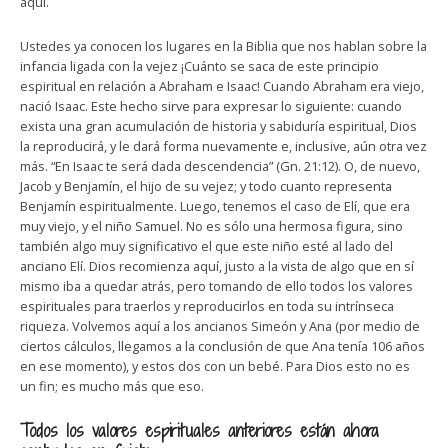
aquí.
Ustedes ya conocen los lugares en la Biblia que nos hablan sobre la
infancia ligada con la vejez ¡Cuánto se saca de este principio
espiritual en relación a Abraham e Isaac! Cuando Abraham era viejo,
nació Isaac. Este hecho sirve para expresar lo siguiente: cuando
exista una gran acumulación de historia y sabiduría espiritual, Dios
la reproducirá, y le dará forma nuevamente e, inclusive, aún otra vez
más. “En Isaac te será dada descendencia” (Gn. 21:12). O, de nuevo,
Jacob y Benjamín, el hijo de su vejez; y todo cuanto representa
Benjamín espiritualmente. Luego, tenemos el caso de Elí, que era
muy viejo, y el niño Samuel. No es sólo una hermosa figura, sino
también algo muy significativo el que este niño esté al lado del
anciano Elí. Dios recomienza aquí, justo a la vista de algo que en sí
mismo iba a quedar atrás, pero tomando de ello todos los valores
espirituales para traerlos y reproducirlos en toda su intrínseca
riqueza. Volvemos aquí a los ancianos Simeón y Ana (por medio de
ciertos cálculos, llegamos a la conclusión de que Ana tenía 106 años
en ese momento), y estos dos con un bebé. Para Dios esto no es
un fin; es mucho más que eso.
Todos los valores espirituales anteriores están ahora