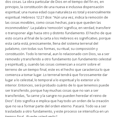
dos cosas. La obra particular de Dios en el tiempo del fin es, en
principio, la constitución de una nueva e inclusiva dispensación
espiritual; una nueva edad cuya naturaleza es total y esencialmente
espiritual. Hebreos 12:27 dice: “Aún una vez, indica la remoción de
las cosas movibles, como cosas hechas, para que queden las
inconmovibles”. La palabra ‘remoción’ significa, en verdad, transferir
o transponer algo hacia otro y distinto fundamento. El hecho de que
esto ocurra al final de la carta a los Hebreos es significativo, porque
esta carta está, precisamente, llena del sistema terrenal del
judaísmo, con todas sus formas, su ritual, su composición y
constitución. Todo lo terrenal, aun lo relacionado con Dios, va a ser
removido y transferido a otro fundamento (un fundamento celestial
y espiritual); y, cuando las cosas comienzan a ocurrir sobre el
terreno de un tiempo final, este es el hecho que caracteriza lo que
comienza a tomar lugar. Lo terrenal tendrá que forzosamente dar
lugar a lo celestial, lo temporal a lo espiritual y lo exterior a lo
interior. Entonces, será probado cuánto de lo que tenemos puede
ser transferido, porque hay muchas cosas que no van a ser
transferidas, “la carne y la sangre no pueden heredar el reino de
Dios”. Esto significa e implica que hay todo un orden de la creación
que no va a formar parte del orden eterno. Pasará. Todo va a ser
trasladado a otro fundamento, y este proceso se intensifica en un
tiempo final. ¿Puede usted verlo?