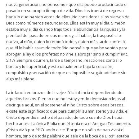
nueva generación, no pensemos que ella puede producir todo el
pasado en su propio tiempo de vida. Dios los traerá de regreso
hacia lo que ha sido antes de ellos. No consideres a los siervos de
Dios como números secundarios. Ellos están muy al día. Simeón
estaba muy al día cuando trajo toda la abundancia, la riqueza y la
plenitud del pasado en sus manos y, al hablar, la traspasó a lo
nuevo, al niño, quien lo retomó todo, y quien más tarde confesó
que él lo había asumido todo: “No penséis que yo he venido para
abrogar la ley o los profetas: no vine a abrogar sino a cumplir” (Mt.
5:17). Siempre ocurren, tarde o temprano, reacciones contra lo
barato y lo superficial, y esto usualmente bajo la coacción,
compulsión y sensación de que es imposible seguir adelante sin
algo más pleno.
La infancia en brazos de la vejez. Y la infancia dependiendo de
aquellos brazos. Pienso que no estoy yendo demasiado lejos al
decir que aquí, en el sostener al niño Cristo sobre esos brazos,
existe este significado: que para cumplir su ministerio y su vida, el
Cristo dependió mucho del pasado, de todo cuanto Dios había
hecho antes. La única Biblia que él tenía era el Antiguo Testamento.
¡Cristo vivió por él! Cuando dice: “Porque no sólo de pan vivirá el
hombre, sino de toda palabra que sale de la boca de Dios”, estaba