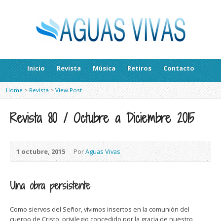
Inicio
Revista
Música
Retiros
Contacto
Home
>
Revista
>
View Post
Revista 80 / Octubre a Diciembre 2015
1 octubre, 2015
Por
Aguas Vivas
Una obra persistente
Como siervos del Señor, vivimos insertos en la comunión del
cuerpo de Cristo, privilegio concedido por la gracia de nuestro