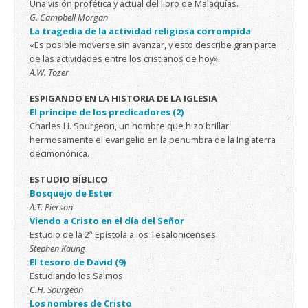
Una visión profética y actual del libro de Malaquías.
G. Campbell Morgan
La tragedia de la actividad religiosa corrompida
«Es posible moverse sin avanzar, y esto describe gran parte
de las actividades entre los cristianos de hoy».
A.W. Tozer
ESPIGANDO EN LA HISTORIA DE LA IGLESIA
El príncipe de los predicadores (2)
Charles H. Spurgeon, un hombre que hizo brillar
hermosamente el evangelio en la penumbra de la Inglaterra
decimonónica.
ESTUDIO BÍBLICO
Bosquejo de Ester
A.T. Pierson
Viendo a Cristo en el día del Señor
Estudio de la 2ª Epístola a los Tesalonicenses.
Stephen Kaung
El tesoro de David (9)
Estudiando los Salmos
C.H. Spurgeon
Los nombres de Cristo