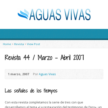
Home
>
Revista
>
View Post
Revista 44 / Marzo – Abril 2007
1 marzo, 2007
Por
Aguas Vivas
Las señales de los tiempos
Con esta revista completamos la serie de tres con que
desarrollamos el tema «La restauración del testimonio de Dios», un