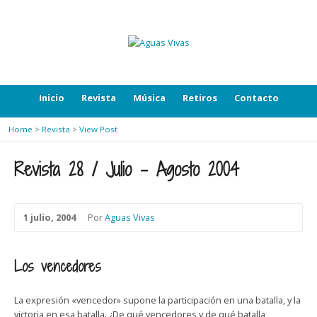
Inicio
Revista
Música
Retiros
Contacto
Home
>
Revista
>
View Post
Revista 28 / Julio – Agosto 2004
1 julio, 2004
Por
Aguas Vivas
Los vencedores
La expresión «vencedor» supone la participación en una batalla, y la
victoria en esa batalla. ¿De qué vencedores y de qué batalla