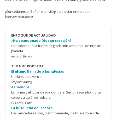
de Dios se dispongan a pelear la buena batalla, y venzan en ella.
¡Concédanos el Señor el privilegio de estar entre esos
bienaventurados!
ENFOQUE DE ACTUALIDAD
¿Ha abandonado Dios su creación?
Considerando la fuerte degradación ambiental de nuestro
planeta.
Ricardo Bravo
TEMA DE PORTADA
El último llamado a las iglesias
Un llamado a vencer.
Stephen Kaung
Así vendrá
La forma y el lugar desde donde el Señor ascendió indica
cómo y a quiénes volverá.
Christian Chen
La búsqueda del Tesoro
Los vencedores son, históricamente, los buscadores de