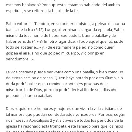
estamos hablando? Por supuesto, estamos hablando del ámbito
espiritual, y se refiere a la batalla de la fe.
Pablo exhorta a Timoteo, en su primera epístola, a pelear «la buena
batalla de la fe» (6:12). Luego, al terminar la segunda epístola, Pablo
mismo da testimonio de haber «peleado la buena batalla» y de
haber vencido (4:7-8). En otro lugar dice: «Todo aquel que lucha, de
todo se abstiene…» y, «de esta manera peleo, no como quien
golpea el aire, sino que golpeo mi cuerpo, y lo pongo en
servidumbre…».
La vida cristiana puede ser vivida como una batalla, o bien como un
deleitoso camino de rosas. Quien haya optado por esto último, sin
duda podrá hallar en su camino incontables pruebas de la
misericordia de Dios, pero no podrá decir al fin de sus días «he
peleado la buena batalla».
Dios requiere de hombres y mujeres que vivan la vida cristiana de
tal manera que puedan ser declarados vencedores. Por eso, según
nos muestra Apocalipsis 2 y 3, a través de todos los períodos de la
iglesia ha resonado esta trompeta, este llamado para que los hijos