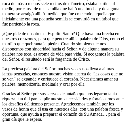
roca de más o menos siete metros de diámetro, estaba partida al
medio, por causa de una semilla que halló una brecha y de alguna
manera se arraigó allí. A medida que fue creciendo, aquella que
inicialmente era una pequeña semilla se convirtió en un árbol que
fue partiendo la roca.
¿Qué pide de nosotros el Espíritu Santo? Que haya una brecha en
nuestros corazones, para que penetre allí la palabra de Dios, como el
martillo que quebranta la piedra. Cuando simplemente nos
disponemos con sinceridad hacia el Señor, y de alguna manera su
palabra nos toca, es aroma de vida para vida. Si acogemos la palabra
del Señor, el resultado será la fragancia de Cristo.
La preciosa palabra del Señor muchas veces nos lleva a alturas
jamás pensadas, entonces nuestra visión acerca de “las cosas que no
se ven” se expande y enriquece el corazón. Necesitamos amar su
palabra, memorizarla, meditarla y orar por ella.
Gracias al Señor por sus siervos de antaño que nos legaron tanta
riqueza, tan útil para suplir nuestras necesidades y fortalecernos ante
los desafíos del tiempo presente. Agradecemos también por los
vasos de honra que él usa en nuestros días, con una palabra fresca y
oportuna, que ayuda a preparar el corazón de Su Amada… para el
gran día que le espera.