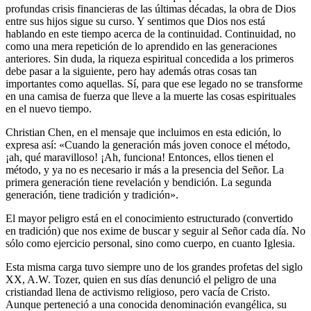
profundas crisis financieras de las últimas décadas, la obra de Dios
entre sus hijos sigue su curso. Y sentimos que Dios nos está
hablando en este tiempo acerca de la continuidad. Continuidad, no
como una mera repetición de lo aprendido en las generaciones
anteriores. Sin duda, la riqueza espiritual concedida a los primeros
debe pasar a la siguiente, pero hay además otras cosas tan
importantes como aquellas. Sí, para que ese legado no se transforme
en una camisa de fuerza que lleve a la muerte las cosas espirituales
en el nuevo tiempo.
Christian Chen, en el mensaje que incluimos en esta edición, lo
expresa así: «Cuando la generación más joven conoce el método,
¡ah, qué maravilloso! ¡Ah, funciona! Entonces, ellos tienen el
método, y ya no es necesario ir más a la presencia del Señor. La
primera generación tiene revelación y bendición. La segunda
generación, tiene tradición y tradición».
El mayor peligro está en el conocimiento estructurado (convertido
en tradición) que nos exime de buscar y seguir al Señor cada día. No
sólo como ejercicio personal, sino como cuerpo, en cuanto Iglesia.
Esta misma carga tuvo siempre uno de los grandes profetas del siglo
XX, A.W. Tozer, quien en sus días denunció el peligro de una
cristiandad llena de activismo religioso, pero vacía de Cristo.
Aunque perteneció a una conocida denominación evangélica, su