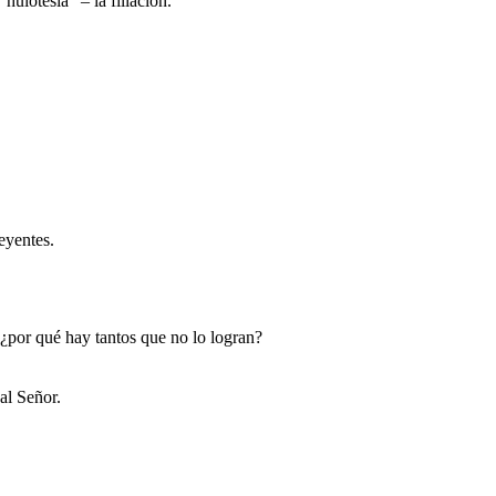
uiotesía” – la filiación.
eyentes.
 ¿por qué hay tantos que no lo logran?
al Señor.