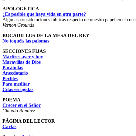
APOLOGÉTICA
¿Es posible que haya vida en otra parte?
Algunas consideraciones bíblicas respecto de nuestro papel en el cos
Vernon Grounds
BOCADILLOS DE LA MESA DEL REY
No toquéis las palomas
SECCIONES FIJAS
Mártires ayer y hoy
Maravillas de Dios
Parábolas
Anecdotario
Perfiles
Para meditar
Citas escogidas
POEMA
Crecer en el Señor
Claudio Ramírez
PÁGINA DEL LECTOR
Cartas