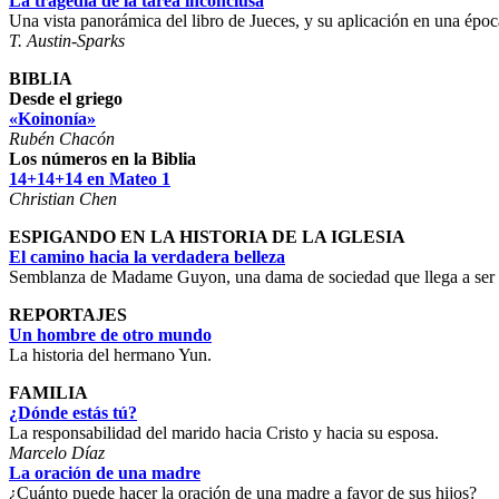
La tragedia de la tarea inconclusa
Una vista panorámica del libro de Jueces, y su aplicación en una époc
T. Austin-Sparks
BIBLIA
Desde el griego
«Koinonía»
Rubén Chacón
Los números en la Biblia
14+14+14 en Mateo 1
Christian Chen
ESPIGANDO EN LA HISTORIA DE LA IGLESIA
El camino hacia la verdadera belleza
Semblanza de Madame Guyon, una dama de sociedad que llega a ser 
REPORTAJES
Un hombre de otro mundo
La historia del hermano Yun.
FAMILIA
¿Dónde estás tú?
La responsabilidad del marido hacia Cristo y hacia su esposa.
Marcelo Díaz
La oración de una madre
¿Cuánto puede hacer la oración de una madre a favor de sus hijos?