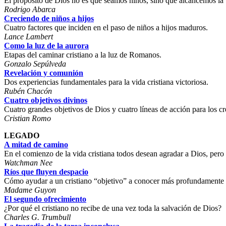
El propósito de Dios no es que seamos niños, sino que alcancemos la “h
Rodrigo Abarca
Creciendo de niños a hijos
Cuatro factores que inciden en el paso de niños a hijos maduros.
Lance Lambert
Como la luz de la aurora
Etapas del caminar cristiano a la luz de Romanos.
Gonzalo Sepúlveda
Revelación y comunión
Dos experiencias fundamentales para la vida cristiana victoriosa.
Rubén Chacón
Cuatro objetivos divinos
Cuatro grandes objetivos de Dios y cuatro líneas de acción para los cr
Cristian Romo
LEGADO
A mitad de camino
En el comienzo de la vida cristiana todos desean agradar a Dios, pero
Watchman Nee
Ríos que fluyen despacio
Cómo ayudar a un cristiano “objetivo” a conocer más profundamente 
Madame Guyon
El segundo ofrecimiento
¿Por qué el cristiano no recibe de una vez toda la salvación de Dios?
Charles G. Trumbull